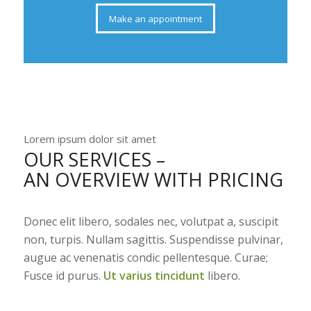
Make an appointment
Lorem ipsum dolor sit amet
OUR SERVICES –
AN OVERVIEW WITH PRICING
Donec elit libero, sodales nec, volutpat a, suscipit
non, turpis. Nullam sagittis. Suspendisse pulvinar,
augue ac venenatis condic pellentesque. Curae;
Fusce id purus.
Ut varius tincidunt
libero.