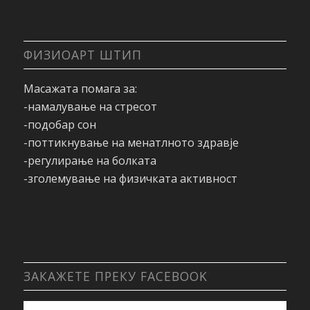
ФИЗИОАРТ ШТИП
Масажата помага за:
-намалување на стресот
-подобар сон
-поттикнување на менатлното здравје
-регулирање на болката
-зголемување на физичката активност
ЗАКАЖЕТЕ ПРЕКУ FACEBOOK