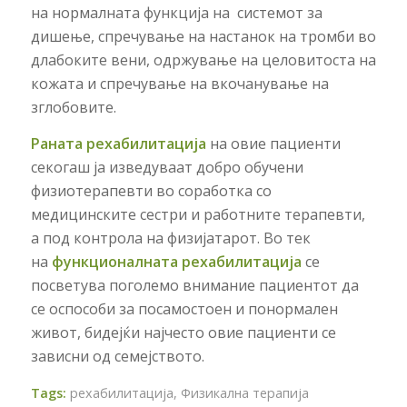
на нормалната функција на системот за
дишење, спречување на настанок на тромби во
длабоките вени, одржување на целовитоста на
кожата и спречување на вкочанување на
зглобовите.
Раната рехабилитација
на овие пациенти
секогаш ја изведуваат добро обучени
физиотерапевти во соработка со
медицинските сестри и работните терапевти,
а под контрола на физијатарот. Во тек
на
функционалната рехабилитација
се
посветува поголемо внимание пациентот да
се оспособи за посамостоен и понормален
живот, бидејќи најчесто овие пациенти се
зависни од семејството.
Tags:
рехабилитација
,
Физикална терапија