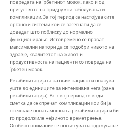
повредата на `рбетниот мозок, како и од
присуството на придружни заболувања и
компликации. За тој период се настојува сите
органски системи кои се засегнати да се
доведат што поблиску до нормално
функционирање. Истовремено се прават
максимални напори да се подобри нивото на
здравје, квалитетот на живот и
продуктивноста на пациенти со повреда на
`рбетен мозок.
Рехабилитацијата на овие пациенти почнува
уште во единиците за интензивна нега (рана
рехабилитација). Во овој период се води
сметка да се спречат компликации кои би ја
отежнале понатамошната рехабилитација и би
го продолжиле нејзиното времетраење.
Особено внимание се посветува на одржување