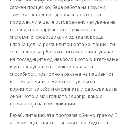
сложен процес кој бара работа на искусни
тимови составени од повеќе докторски
профили, чија цел е истовремено лекување на
повредата и нарушените функции на
системите предизвикани од таа повреда.
Главна цел на рехабилитацијата кај пациенти
со повреда на рбетниот мозок е намалување
на последиците од невролошкото оштетување
и унапредување на функционалната
способност, повторно враќање на пациентот
во секојдневниот живот со чувство на
корисност за себе и околината и одржување на
физичкото и менталното здравје, како и
превенција на компликации.
Рехабилитациската програма обично трае од 3
до 6 месеци, зависно од нивото и видот на