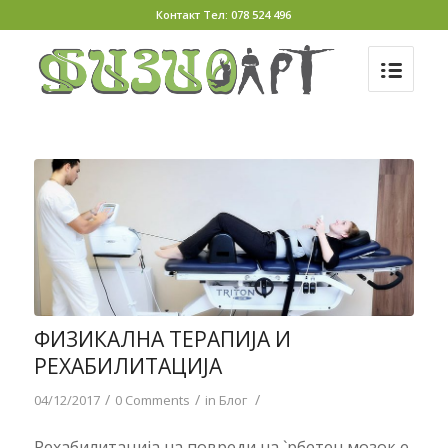
Контакт Тел: 078 524 496
ФИЗИКАЛНА ТЕРАПИЈА И
РЕХАБИЛИТАЦИЈА
/
/
/
04/12/2017
0 Comments
in
Блог
Рехабилитација на повреди на `рбетен мозок е