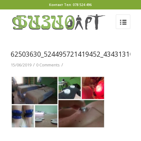
Контакт Тел: 078 524 496
62503630_524495721419452_434313108
/
/
15/06/2019
0 Comments