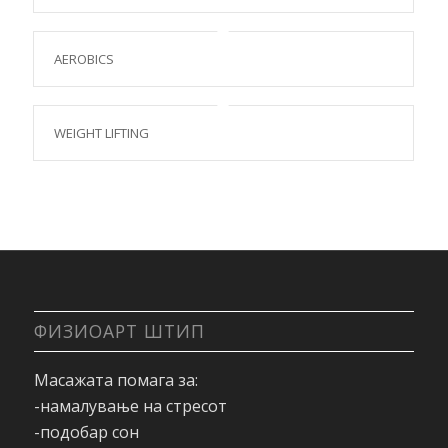
AEROBICS
WEIGHT LIFTING
ФИЗИОАРТ ШТИП
Масажата помага за:
-намалување на стресот
-подобар сон