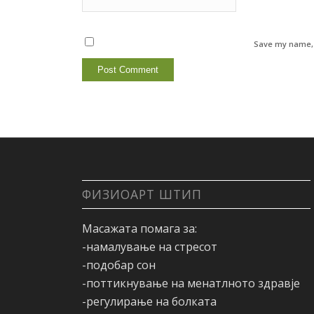
Save my name, e
ФИЗИОАРТ ШТИП
Масажата помага за:
-намалување на стресот
-подобар сон
-поттикнување на менатлното здравје
-регулирање на болката