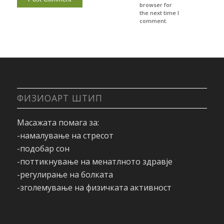
browser for
the next time I
comment.
ФИЗИОАРТ ШТИП
Масажата помага за:
-намалување на стресот
-подобар сон
-поттикнување на менатлното здравје
-регулирање на болката
-зголемување на физичката активност