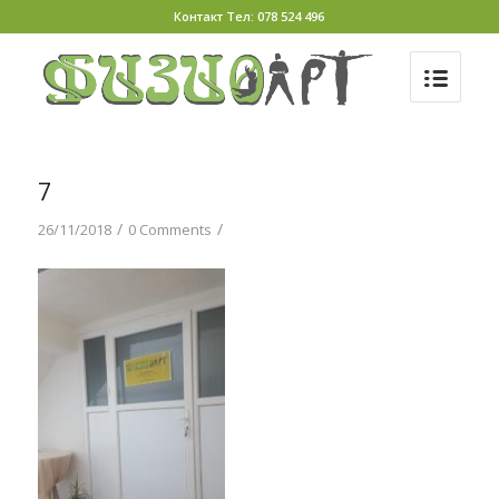
Контакт Тел: 078 524 496
7
/
/
26/11/2018
0 Comments