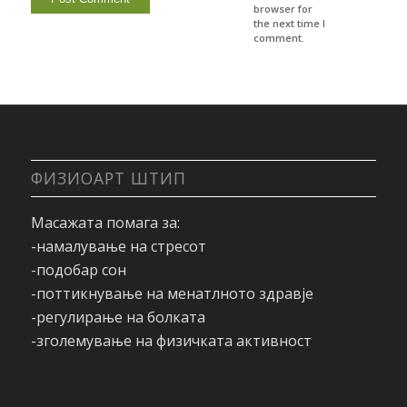
browser for
the next time I
comment.
ФИЗИОАРТ ШТИП
Масажата помага за:
-намалување на стресот
-подобар сон
-поттикнување на менатлното здравје
-регулирање на болката
-зголемување на физичката активност